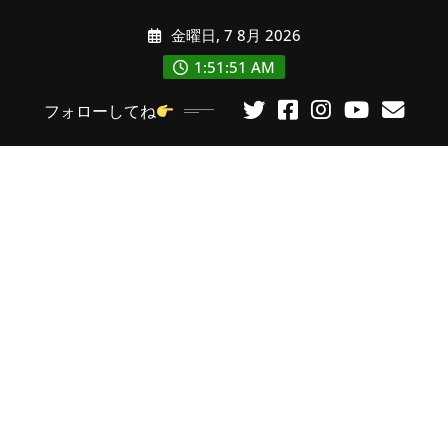
コ
金曜日, 7 8月 2026
ン
テ
1:51:53 AM
ン
フォローしてね
ツ
に
ス
キ
ッ
プ