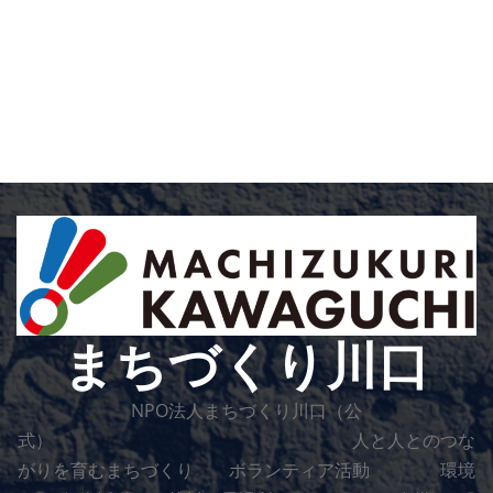
まちづくり川口
NPO法人まちづくり川口（公
式） 人と人とのつな
がりを育むまちづくり ボランティア活動 環境