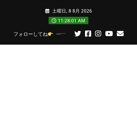
コ
土曜日, 8 8月 2026
ン
テ
11:28:03 AM
ン
フォローしてね
ツ
に
ス
キ
ッ
プ