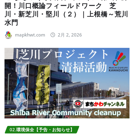
開！川口概論フィールドワーク 芝
川・新芝川・堅川（２）｜上根橋～荒川
水門
mapkhwt.com
2月 2, 2026
02.環境保全【予告・お知らせ】