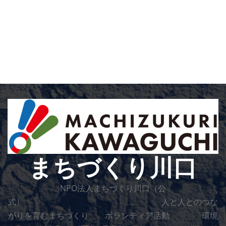
まちづくり川口
NPO法人まちづくり川口（公
式） 人と人とのつな
がりを育むまちづくり ボランティア活動 環境