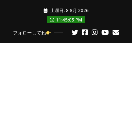
コ
土曜日, 8 8月 2026
ン
テ
11:45:07 PM
ン
フォローしてね
ツ
に
ス
キ
ッ
プ