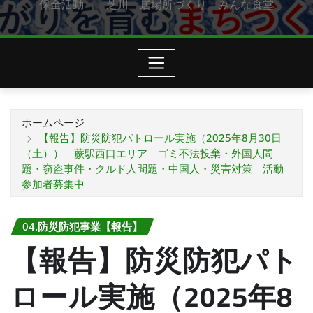
保全活動 芝川 居場所づくり みんな食堂
ホームページ
【報告】防災防犯パトロール実施（2025年8月30日
（土）） 蕨駅西口エリア ゴミ不法投棄・外国人問
題・窃盗事件・クルド人問題・中国人・災害対策 活動
参加者募集中
04.防災防犯事業【報告】
【報告】防災防犯パト
ロール実施（2025年8