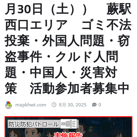
月30日（土）） 蕨駅
西口エリア ゴミ不法
投棄・外国人問題・窃
盗事件・クルド人問
題・中国人・災害対
策 活動参加者募集中
mapkhwt.com
8月 30, 2025
0