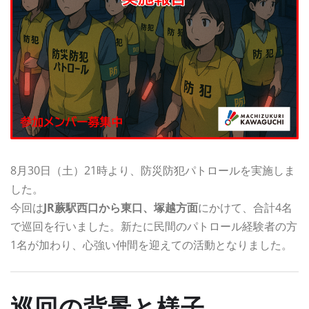
8月30日（土）21時より、防災防犯パトロールを実施しま
した。
今回は
JR蕨駅西口から東口、塚越方面
にかけて、合計4名
で巡回を行いました。新たに民間のパトロール経験者の方
1名が加わり、心強い仲間を迎えての活動となりました。
巡回の背景と様子