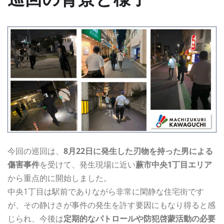
今回の巡回は、
8月22日に発生した刃物を持った男による
傷害事件
を受けて、発生現場に近い
蕨市中央1丁目エリア
から重点的に開始しました。
中央1丁目は駅前でありながら非常に閑静な住宅街です
が、その静けさが事件の発生を許す要因にもなり得ると感
じられ、今後は
定期的なパトロールや防犯啓蒙活動の必要