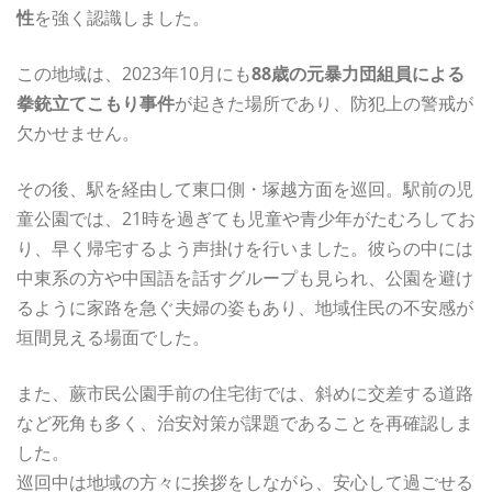
性
を強く認識しました。
この地域は、2023年10月にも
88歳の元暴力団組員による
拳銃立てこもり事件
が起きた場所であり、防犯上の警戒が
欠かせません。
その後、駅を経由して東口側・塚越方面を巡回。駅前の児
童公園では、21時を過ぎても児童や青少年がたむろしてお
り、早く帰宅するよう声掛けを行いました。彼らの中には
中東系の方や中国語を話すグループも見られ、公園を避け
るように家路を急ぐ夫婦の姿もあり、地域住民の不安感が
垣間見える場面でした。
また、蕨市民公園手前の住宅街では、斜めに交差する道路
など死角も多く、治安対策が課題であることを再確認しま
した。
巡回中は地域の方々に挨拶をしながら、安心して過ごせる