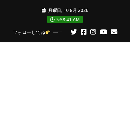
コ
月曜日, 10 8月 2026
ン
テ
5:58:43 AM
ン
フォローしてね
ツ
に
ス
キ
ッ
プ