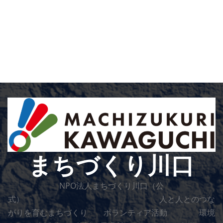
まちづくり川口
NPO法人まちづくり川口（公
式） 人と人とのつな
がりを育むまちづくり ボランティア活動 環境