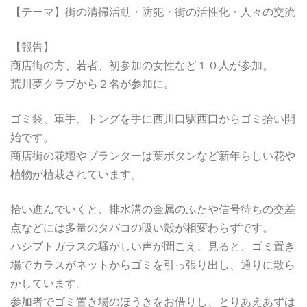
【テーマ】街の清掃活動・防犯・街の活性化・人々の交流
【報告】
商店街の方、若者、初参加の女性など１０人が参加。
荒川夢クラブから２名が参加に。
ゴミ袋、軍手、トングを手に西川口駅西口からゴミ拾い開
始です。
商店街の花壇やプランターは葉ボタンなど新年らしい花や
植物が植栽されています。
拾い進んでいくと、排水溝の金属のふたや信号待ちの交差
点などには多量のタバコの吸い殻が相変わらずです。
ハシブトガラスの騒がしい声が聞こえ、見ると、ゴミ置き
場でカラスがネットからゴミを引っ張り出し、通りに散ら
かしています。
参加者でゴミ置き場のほうきをお借りし、とりあえあずは