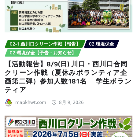
02-1.西川口クリーン作戦【報告】
02.環境保全
02.環境保全【予告・お知らせ】
【活動報告】8/9(日) 川口・西川口合同
クリーン作戦（夏休みボランティア企
画第二弾）参加人数181名 学生ボラン
ティア
mapkhwt.com
8月 9, 2026