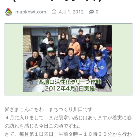
mapkhwt.com
4月 1, 2012
0
皆さまこんにちわ、まちづくり川口です
４月に入りまして、まだ肌寒い感じはありますが着実に春
の訪れを感じる今日この頃ですね。
さて、毎月第１日曜日 午前９時～１０時３０分から行わ