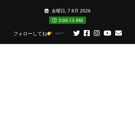
コ
金曜日, 7 8月 2026
ン
テ
3:06:14 AM
ン
フォローしてね
ツ
に
ス
キ
ッ
プ