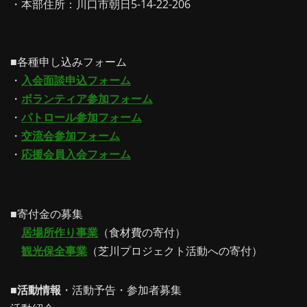
・本部住所：川口市朝日5-14-22-206
■各種申し込みフォーム
・
入会面談申込フォーム
・
ボランティア参加フォーム
・
パトロール参加フォーム
・
交流会参加フォーム
・
応援会員入会フォーム
■寄付金の募集
居場所作り事業
（食材費の寄付）
観光保全事業
（芝川プロジェクト活動への寄付）
■
活動情報
・活動予告・参加者募集