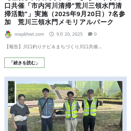
口共催「市内河川清掃”荒川三領水門清
掃活動”」実施（2025年9月20日）7名参
加 荒川三領水門メモリアルパーク
mapkhwt.com
9月 20, 2025
0
【報告】川口釣りナビ＆まちづくり川口共催…
「続きを読む」