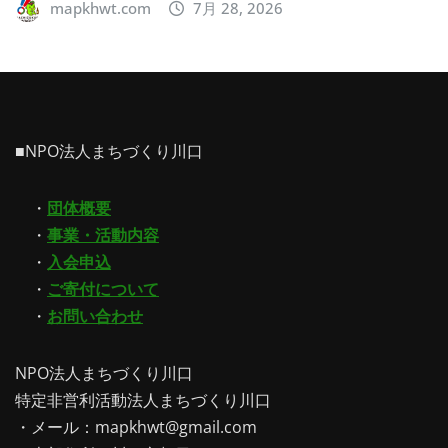
mapkhwt.com
7月 28, 2026
■NPO法人まちづくり川口
・
団体概要
・
事業・活動内容
・
入会申込
・
ご寄付について
・
お問い合わせ
NPO法人まちづくり川口
特定非営利活動法人まちづくり川口
・メール：mapkhwt@gmail.com