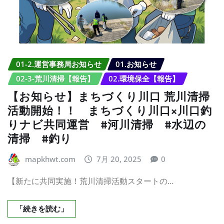
01-2.運営事務局お知らせ
01.お知らせ
02-3-荒川清掃【報告】
02.環境保全【報告】
【お知らせ】まちづくり川口 荒川清掃
活動開始！！ まちづくり川口×川口釣
りナビ共同運営 #河川清掃 #水辺の
清掃 #釣り
mapkhwt.com
7月 20, 2025
0
【新たに共同実施！荒川清掃活動スタートの…
「続きを読む」