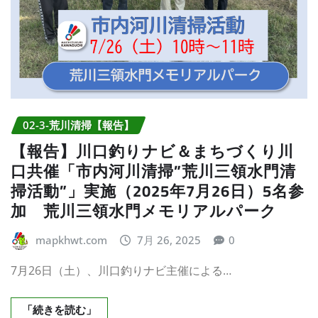
02-3-荒川清掃【報告】
【報告】川口釣りナビ＆まちづくり川
口共催「市内河川清掃”荒川三領水門清
掃活動”」実施（2025年7月26日）5名参
加 荒川三領水門メモリアルパーク
mapkhwt.com
7月 26, 2025
0
7月26日（土）、川口釣りナビ主催による…
「続きを読む」