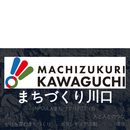
まちづくり川口
NPO法人まちづくり川口（公
式） 人と人とのつな
がりを育むまちづくり ボランティア活動 環境