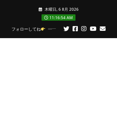
コ
木曜日, 6 8月 2026
ン
テ
11:16:55 AM
ン
フォローしてね
ツ
に
ス
キ
ッ
プ