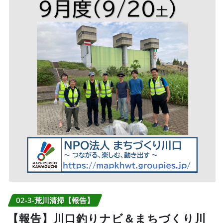
02-3-荒川清掃【報告】
【報告】川口釣りナビ＆まちづくり川