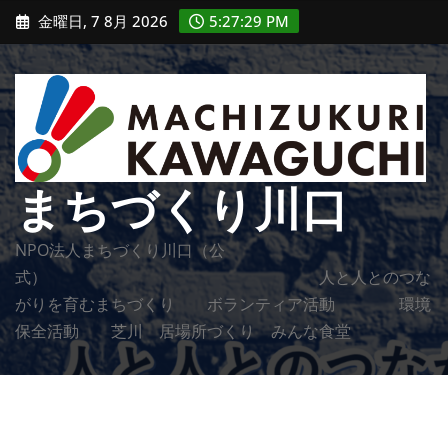
コ
金曜日, 7 8月 2026
5:27:31 PM
ン
テ
ン
ツ
に
ス
まちづくり川口
キ
ッ
NPO法人まちづくり川口（公
プ
式） 人と人とのつな
がりを育むまちづくり ボランティア活動 環境
保全活動 芝川 居場所づくり みんな食堂