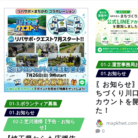
01-2.運営事務
01.お知らせ
〖お知らせ〗
ちづくり川口 
カウントを
01-3.ボランティア募集
た！
01.お知らせ
02-2.芝川清掃【予告・お知ら
mapkhwt.com
せ】
0