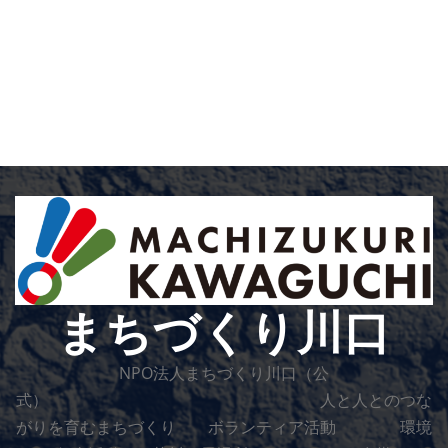
まちづくり川口
NPO法人まちづくり川口（公
式） 人と人とのつな
がりを育むまちづくり ボランティア活動 環境