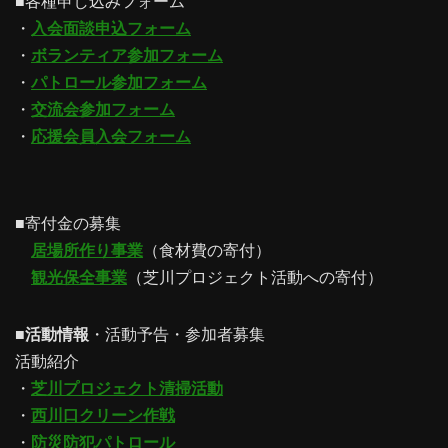
■各種申し込みフォーム
・
入会面談申込フォーム
・
ボランティア参加フォーム
・
パトロール参加フォーム
・
交流会参加フォーム
・
応援会員入会フォーム
■寄付金の募集
居場所作り事業
（食材費の寄付）
観光保全事業
（芝川プロジェクト活動への寄付）
■
活動情報
・活動予告・参加者募集
活動紹介
・
芝川プロジェクト清掃活動
・
西川口クリーン作戦
・
防災防犯パトロール