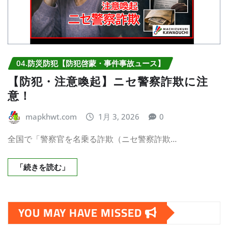
04.防災防犯【防犯啓蒙・事件事故ュース】
【防犯・注意喚起】ニセ警察詐欺に注
意！
mapkhwt.com
1月 3, 2026
0
全国で「警察官を名乗る詐欺（ニセ警察詐欺…
「続きを読む」
YOU MAY HAVE MISSED