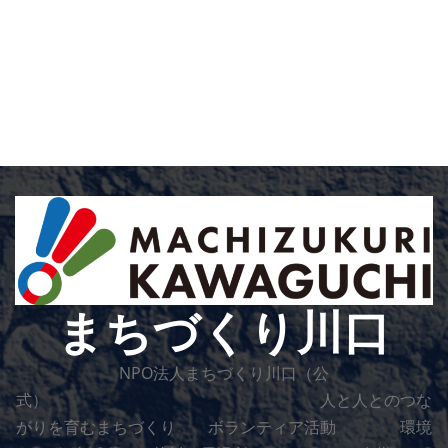
まちづくり川口
NPO法人まちづくり川口（公
式） 人と人とのつな
がりを育むまちづくり ボランティア活動 環境