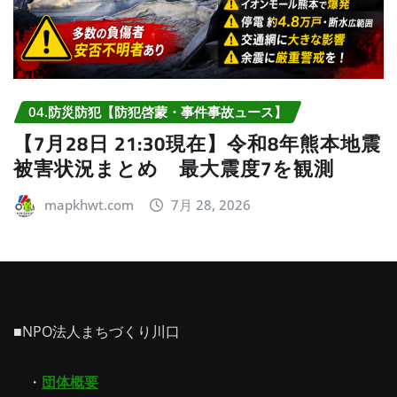
04.防災防犯【防犯啓蒙・事件事故ュース】
【7月28日 21:30現在】令和8年熊本地震
被害状況まとめ 最大震度7を観測
mapkhwt.com
7月 28, 2026
■NPO法人まちづくり川口
・
団体概要