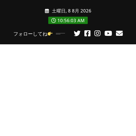
コ
土曜日, 8 8月 2026
ン
テ
10:56:04 AM
ン
フォローしてね
ツ
に
ス
キ
ッ
プ