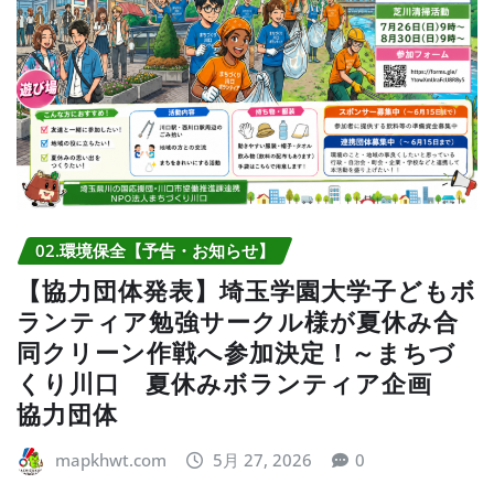
02.環境保全【予告・お知らせ】
【協力団体発表】埼玉学園大学子どもボ
ランティア勉強サークル様が夏休み合
同クリーン作戦へ参加決定！～まちづ
くり川口 夏休みボランティア企画
協力団体
mapkhwt.com
5月 27, 2026
0