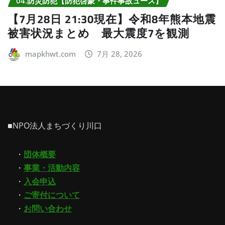
04.防災防犯【防犯啓蒙・事件事故ュース】
【7月28日 21:30現在】令和8年熊本地震
被害状況まとめ 最大震度7を観測
mapkhwt.com
7月 28, 2026
■NPO法人まちづくり川口
・
団体概要
・
事業・活動内容
・
入会申込
・
ご寄付について
・
お問い合わせ