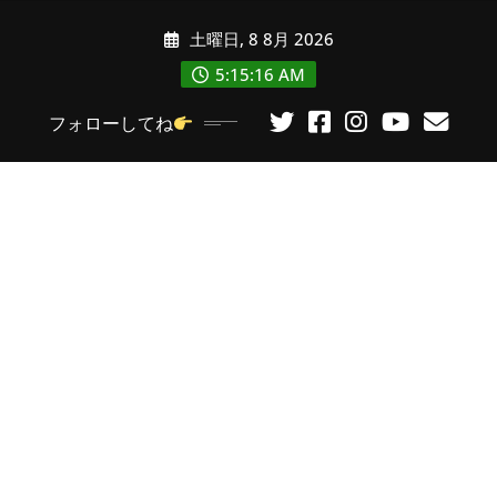
コ
土曜日, 8 8月 2026
ン
テ
5:15:17 AM
ン
フォローしてね
ツ
に
ス
キ
ッ
プ