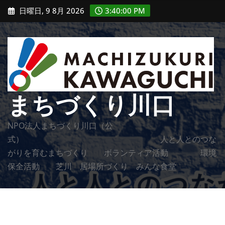
コ
日曜日, 9 8月 2026
3:40:01 PM
ン
テ
ン
ツ
に
ス
まちづくり川口
キ
ッ
NPO法人まちづくり川口（公
プ
式） 人と人とのつな
がりを育むまちづくり ボランティア活動 環境
保全活動 芝川 居場所づくり みんな食堂