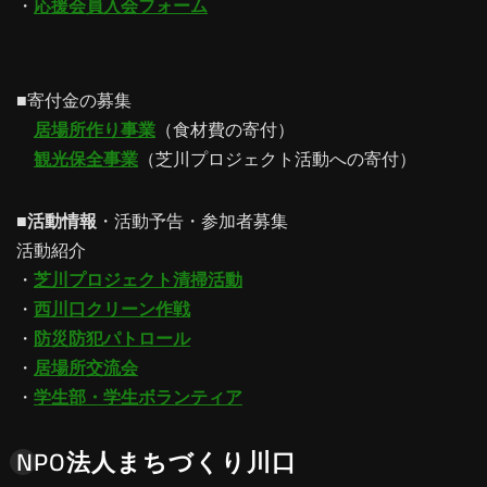
・
応援会員入会フォーム
■寄付金の募集
居場所作り事業
（食材費の寄付）
観光保全事業
（芝川プロジェクト活動への寄付）
■
活動情報
・活動予告・参加者募集
活動紹介
・
芝川プロジェクト清掃活動
・
西川口クリーン作戦
・
防災防犯パトロール
・
居場所交流会
・
学生部・学生ボランティア
NPO法人まちづくり川口