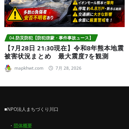
04.防災防犯【防犯啓蒙・事件事故ュース】
【7月28日 21:30現在】令和8年熊本地震
被害状況まとめ 最大震度7を観測
mapkhwt.com
7月 28, 2026
■NPO法人まちづくり川口
・
団体概要