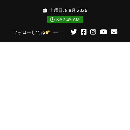
コ
土曜日, 8 8月 2026
ン
テ
8:57:46 AM
ン
フォローしてね
ツ
に
ス
キ
ッ
プ