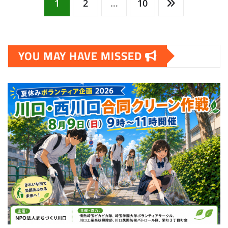
投
1
2
…
10
稿
YOU MAY HAVE MISSED
の
ペ
ー
ジ
送
り