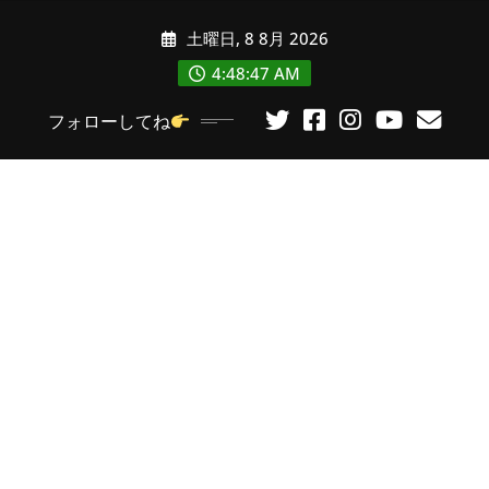
コ
土曜日, 8 8月 2026
ン
テ
4:48:49 AM
ン
フォローしてね
ツ
に
ス
キ
ッ
プ