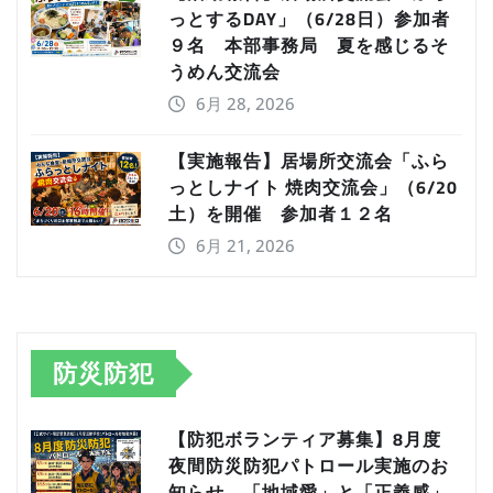
っとするDAY」（6/28日）参加者
９名 本部事務局 夏を感じるそ
うめん交流会
6月 28, 2026
【実施報告】居場所交流会「ふら
っとしナイト 焼肉交流会」（6/20
土）を開催 参加者１２名
6月 21, 2026
防災防犯
【防犯ボランティア募集】8月度
夜間防災防犯パトロール実施のお
知らせ。「地域愛」と「正義感」