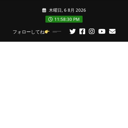
コ
木曜日, 6 8月 2026
ン
テ
11:58:31 PM
ン
フォローしてね
ツ
に
ス
キ
ッ
プ