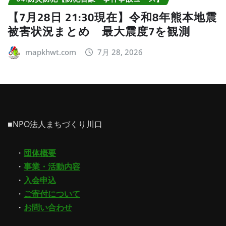
【7月28日 21:30現在】令和8年熊本地震
被害状況まとめ 最大震度7を観測
mapkhwt.com
7月 28, 2026
■NPO法人まちづくり川口
・
団体概要
・
事業・活動内容
・
入会申込
・
ご寄付について
・
お問い合わせ