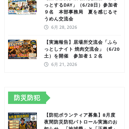
っとするDAY」（6/28日）参加者
９名 本部事務局 夏を感じるそ
うめん交流会
6月 28, 2026
【実施報告】居場所交流会「ふら
っとしナイト 焼肉交流会」（6/20
土）を開催 参加者１２名
6月 21, 2026
防災防犯
【防犯ボランティア募集】8月度
夜間防災防犯パトロール実施のお
知らせ。「地域愛」と「正義感」