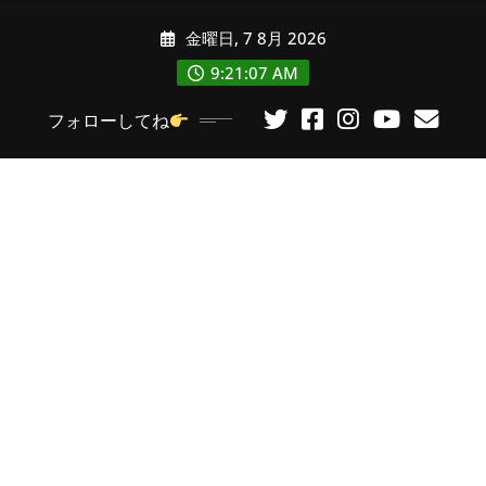
コ
金曜日, 7 8月 2026
ン
テ
9:21:09 AM
ン
フォローしてね
ツ
に
ス
キ
ッ
プ