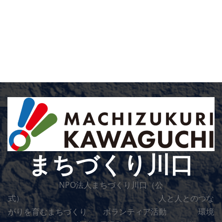
まちづくり川口
NPO法人まちづくり川口（公
式） 人と人とのつな
がりを育むまちづくり ボランティア活動 環境