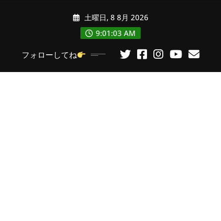
コ
土曜日, 8 8月 2026
ン
テ
9:01:04 AM
ン
フォローしてね
ツ
に
ス
キ
ッ
プ