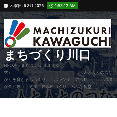
コ
木曜日, 6 8月 2026
1:53:13 AM
ン
テ
ン
ツ
に
ス
まちづくり川口
キ
ッ
NPO法人まちづくり川口（公
プ
式） 人と人とのつな
がりを育むまちづくり ボランティア活動 環境
保全活動 芝川 居場所づくり みんな食堂